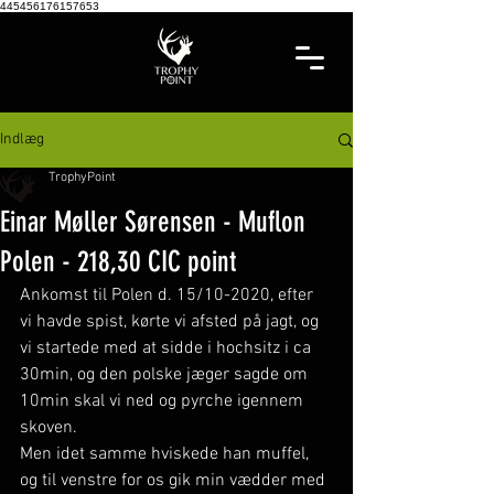
445456176157653
Indlæg
TrophyPoint
Einar Møller Sørensen - Muflon
Polen - 218,30 CIC point
Ankomst til Polen d. 15/10-2020, efter 
vi havde spist, kørte vi afsted på jagt, og 
vi startede med at sidde i hochsitz i ca 
30min, og den polske jæger sagde om 
10min skal vi ned og pyrche igennem 
skoven.
Men idet samme hviskede han muffel, 
og til venstre for os gik min vædder med 