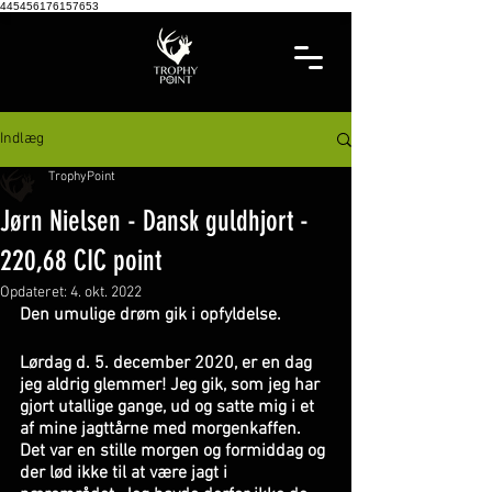
445456176157653
Indlæg
TrophyPoint
Jørn Nielsen - Dansk guldhjort -
220,68 CIC point
Opdateret:
4. okt. 2022
Den umulige drøm gik i opfyldelse.
Lørdag d. 5. december 2020, er en dag 
jeg aldrig glemmer! Jeg gik, som jeg har 
gjort utallige gange, ud og satte mig i et 
af mine jagttårne med morgenkaffen. 
Det var en stille morgen og formiddag og 
der lød ikke til at være jagt i 