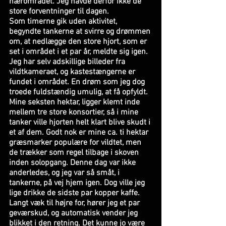
nærområdet. Jeg havde derfor ikke de 
store forventninger til dagen. 
Som timerne gik uden aktivitet, 
begyndte tankerne at svirre og drømmen 
om, at nedlægge den store hjort, som er 
set i området i et par år, meldte sig igen. 
Jeg har selv adskillige billeder fra 
vildtkameraet, og kastestængerne er 
fundet i området. En drøm som jeg dog 
troede fuldstændig umulig, at få opfyldt.
Mine seksten hektar, ligger klemt inde 
mellem tre store konsortier, så i mine 
tanker ville hjorten helt klart blive skudt i 
et af dem. Godt nok er mine ca. ti hektar 
græsmarker populære for vildtet, men 
de trækker som regel tilbage i skoven 
inden solopgang. Denne dag var ikke 
anderledes, og jeg var så småt, i 
tankerne, på vej hjem igen. Dog ville jeg 
lige drikke de sidste par kopper kaffe. 
Langt væk til højre for, hører jeg et par 
geværskud, og automatisk vender jeg 
blikket i den retning. Det kunne jo være 