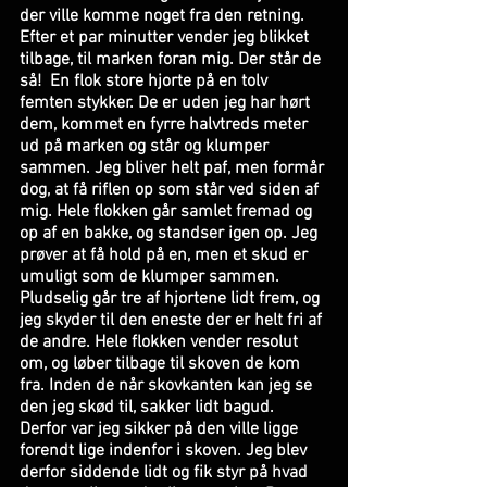
der ville komme noget fra den retning. 
Efter et par minutter vender jeg blikket 
tilbage, til marken foran mig. Der står de 
så!  En flok store hjorte på en tolv 
femten stykker. De er uden jeg har hørt 
dem, kommet en fyrre halvtreds meter 
ud på marken og står og klumper 
sammen. Jeg bliver helt paf, men formår 
dog, at få riflen op som står ved siden af 
mig. Hele flokken går samlet fremad og 
op af en bakke, og standser igen op. Jeg 
prøver at få hold på en, men et skud er 
umuligt som de klumper sammen. 
Pludselig går tre af hjortene lidt frem, og 
jeg skyder til den eneste der er helt fri af 
de andre. Hele flokken vender resolut 
om, og løber tilbage til skoven de kom 
fra. Inden de når skovkanten kan jeg se 
den jeg skød til, sakker lidt bagud. 
Derfor var jeg sikker på den ville ligge 
forendt lige indenfor i skoven. Jeg blev 
derfor siddende lidt og fik styr på hvad 