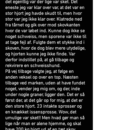
det egentlig var der lige var sket. Det 
eneste jeg var klar over var, at det var en 
stor hjort jeg havde skudt til, men hvor 
stor var jeg ikke klar over. Klatrede ned 
fra tårnet og gik over mod skovkanten 
hvor de var løbet ind. Kunne dog ikke se 
noget schweiss, men sporene var ikke til 
at tage fejl af. Fulgte dem et stykke ind i 
skoven, hvor de dog blev mere utydelige, 
og hjorten kunne jeg ikke finde. Var 
derfor indstillet på, at gå tilbage og 
rekvirere en schweisshund. 
På vej tilbage valgte jeg, at følge en 
anden veksel op over en top. Næsten 
tilbage ved marken, uden at have fundet 
noget, vender jeg mig om, og der, inde 
under nogle graner, ligger den. Det er så 
først der, at det går op for mig, at det er 
den store hjort. 23 intakte sprosser og 
en knækket issensprosse. Wow, det 
umulige var sket!! Men hvad gør man så 
lige når man er alene hjemme, og skal 
have 200 kg hjort ud af en tæt skov. 