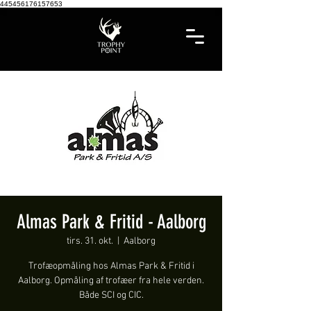
445456176157653
Almas Park & Fritid - Aalborg
tirs. 31. okt.
  |  
Aalborg
Trofæopmåling hos Almas Park & Fritid i
Aalborg. Opmåling af trofæer fra hele verden.
Både SCI og CIC.