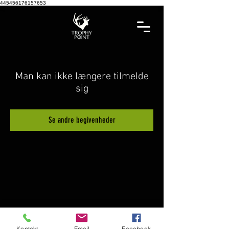
445456176157653
Man kan ikke længere tilmelde
sig
Se andre begivenheder
Kontakt
Email
Facebook