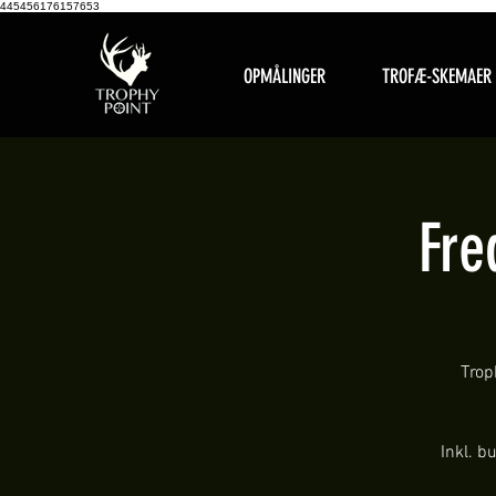
445456176157653
OPMÅLINGER
TROFÆ-SKEMAER
Fre
Trop
Inkl. b