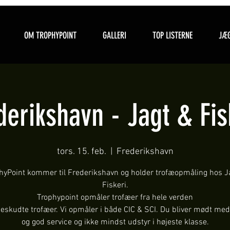
OM TROPHYPOINT
GALLERI
TOP LISTERNE
JÆG
derikshavn - Jagt & Fis
tors. 15. feb.
  |  
Frederikshavn
hyPoint kommer til Frederikshavn og holder trofæopmåling hos J
Fiskeri.
Trophypoint opmåler trofæer fra hele verden
ueskudte trofæer. Vi opmåler i både CIC & SCI. Du bliver mødt med
og god service og ikke mindst udstyr i højeste klasse.