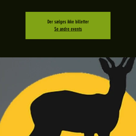
Der sælges ikke billetter
Se andre events