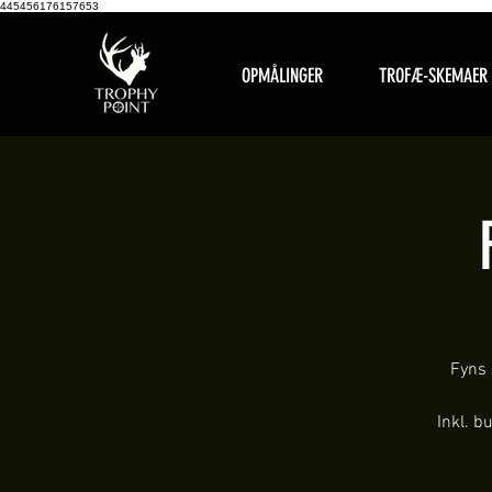
445456176157653
OPMÅLINGER
TROFÆ-SKEMAER
Fyns 
Inkl. b