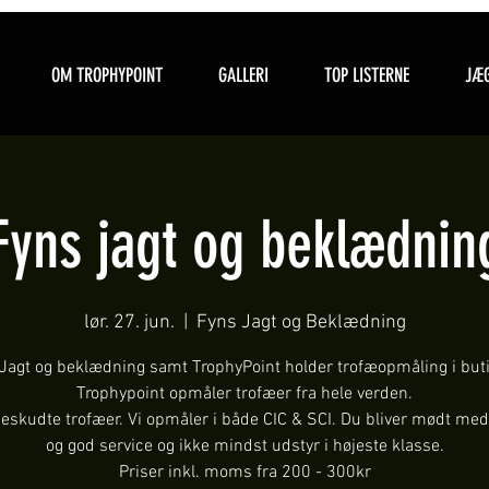
OM TROPHYPOINT
GALLERI
TOP LISTERNE
JÆG
Fyns jagt og beklædnin
lør. 27. jun.
  |  
Fyns Jagt og Beklædning
Jagt og beklædning samt TrophyPoint holder trofæopmåling i but
Trophypoint opmåler trofæer fra hele verden.
ueskudte trofæer. Vi opmåler i både CIC & SCI. Du bliver mødt med
og god service og ikke mindst udstyr i højeste klasse.
Priser inkl. moms fra 200 - 300kr