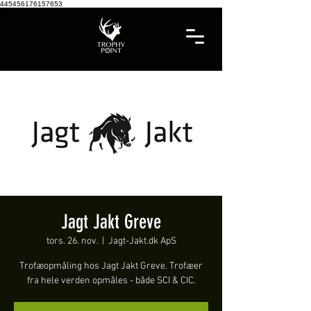
445456176157653
Jagt Jakt Greve
tors. 26. nov.
  |  
Jagt-Jakt.dk ApS
Trofæopmåling hos Jagt Jakt Greve. Trofæer
fra hele verden opmåles - både SCI & CIC.