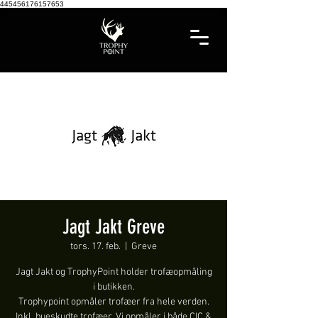
445456176157653
Jagt Jakt Greve
tors. 17. feb.
  |  
Greve
Jagt Jakt og TrophyPoint holder trofæopmåling
i butikken.
Trophypoint opmåler trofæer fra hele verden.
Inkl. bueskudte trofæer. Vi opmåler i både CIC &