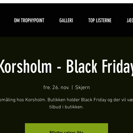
OM TROPHYPOINT
GALLERI
TOP LISTERNE
JÆG
Korsholm - Black Frida
fre. 26. nov.
  |  
Skjern
måling hos Korsholm. Butikken holder Black Friday og der vil v
tilbud i butikken.
Billetter sælges ikke