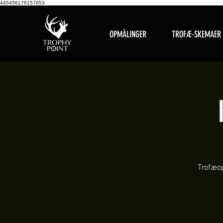
445456176157653
OPMÅLINGER
TROFÆ-SKEMAER
Trofæop