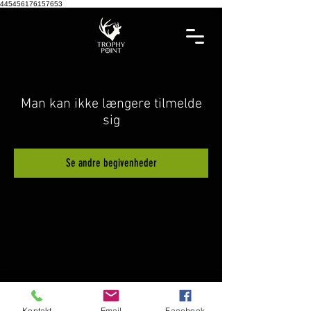
445456176157653
Man kan ikke længere tilmelde
sig
Se andre begivenheder
Kontakt
Email
Facebook