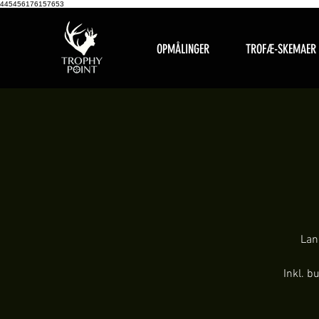
445456176157653
OPMÅLINGER
TROFÆ-SKEMAER
Lan
Inkl. b