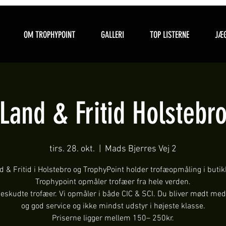
OM TROPHYPOINT
GALLERI
TOP LISTERNE
JÆG
Land & Fritid Holstebr
tirs. 28. okt.
  |  
Mads Bjerres Vej 2
d & Fritid i Holstebro og TrophyPoint holder trofæopmåling i butik
Trophypoint opmåler trofæer fra hele verden.
ueskudte trofæer. Vi opmåler i både CIC & SCI. Du bliver mødt med
og god service og ikke mindst udstyr i højeste klasse.