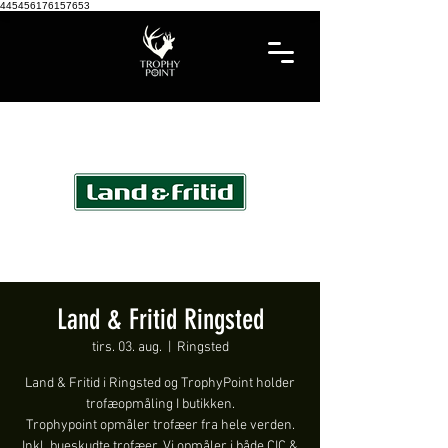
445456176157653
Land & Fritid Ringsted
tirs. 03. aug.
  |  
Ringsted
Land & Fritid i Ringsted og TrophyPoint holder
trofæopmåling I butikken.
Trophypoint opmåler trofæer fra hele verden.
Inkl. bueskudte trofæer. Vi opmåler i både CIC &