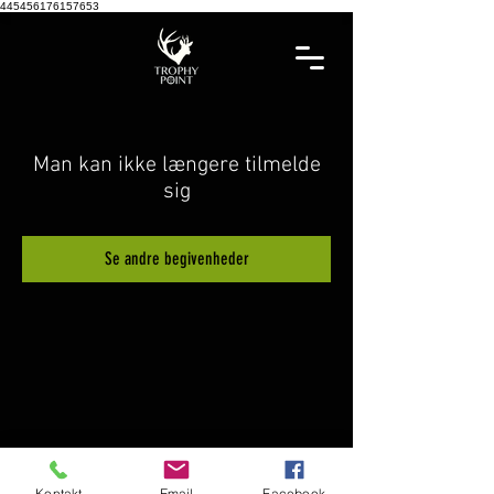
445456176157653
Man kan ikke længere tilmelde
sig
Se andre begivenheder
Kontakt
Email
Facebook