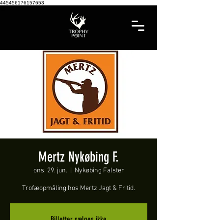
445456176157653
Mertz Nykøbing F.
ons. 29. jun.
  |  
Nykøbing Falster
Trofæopmåling hos Mertz Jagt & Fritid.
Billetter sælges ikke