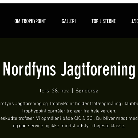
OM TROPHYPOINT
GALLERI
TOP LISTERNE
JÆG
Nordfyns Jagtforening
tors. 28. nov.
  |  
Søndersø
rdfyns Jagtforening og TrophyPoint holder trofæopmåling i klubb
Trophypoint opmåler trofæer fra hele verden.
ueskudte trofæer. Vi opmåler i både CIC & SCI. Du bliver mødt med