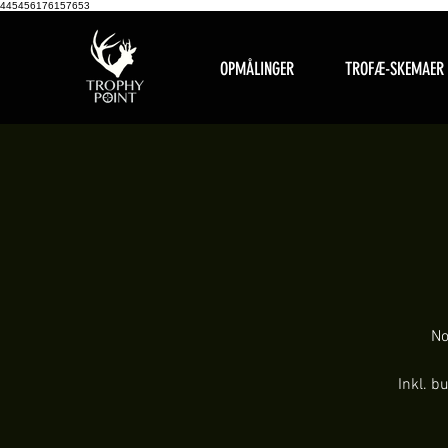
445456176157653
OPMÅLINGER
TROFÆ-SKEMAER
No
Inkl. b