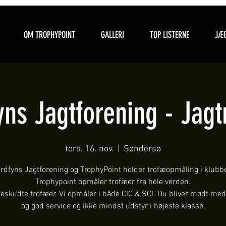
OM TROPHYPOINT
GALLERI
TOP LISTERNE
JÆG
yns Jagtforening - Jag
tors. 16. nov.
  |  
Søndersø
rdfyns Jagtforening og TrophyPoint holder trofæopmåling i klubb
Trophypoint opmåler trofæer fra hele verden.
ueskudte trofæer. Vi opmåler i både CIC & SCI. Du bliver mødt med