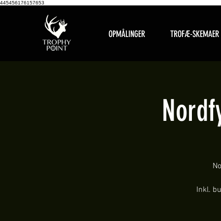
445456176157653
OPMÅLINGER
TROFÆ-SKEMAER
Nordf
No
Inkl. b