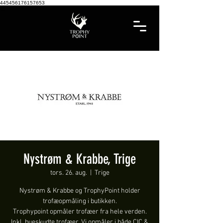
445456176157653
Nystrøm & Krabbe, Trige
tors. 26. aug.
  |  
Trige
Nystrøm & Krabbe og TrophyPoint holder
trofæopmåling i butikken.
Trophypoint opmåler trofæer fra hele verden.
Inkl. bueskudte trofæer. Vi opmåler i både CIC &