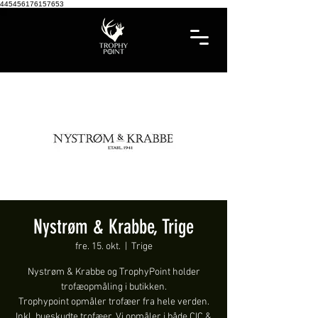
445456176157653
Nystrøm & Krabbe, Trige
fre. 15. okt.
  |  
Trige
Nystrøm & Krabbe og TrophyPoint holder
trofæopmåling i butikken.
Trophypoint opmåler trofæer fra hele verden.
Inkl. bueskudte trofæer. Vi opmåler i både CIC &