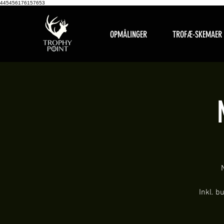
445456176157653
OPMÅLINGER
TROFÆ-SKEMAER
Inkl. b