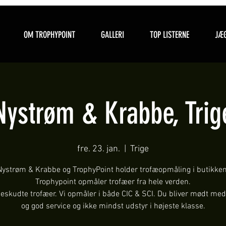
OM TROPHYPOINT
GALLERI
TOP LISTERNE
JÆG
Nystrøm & Krabbe, Trig
fre. 23. jan.
  |  
Trige
Nystrøm & Krabbe og TrophyPoint holder trofæopmåling i butikken
Trophypoint opmåler trofæer fra hele verden.
ueskudte trofæer. Vi opmåler i både CIC & SCI. Du bliver mødt med
og god service og ikke mindst udstyr i højeste klasse.