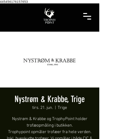
445456176157653
Nystrøm & Krabbe, Trige
tirs. 21. jun.
  |  
Trige
Nystrøm & Krabbe og TrophyPoint holder
trofæopmåling i butikken.
Trophypoint opmåler trofæer fra hele verden.
Inkl. bueskudte trofæer. Vi opmåler i både CIC &