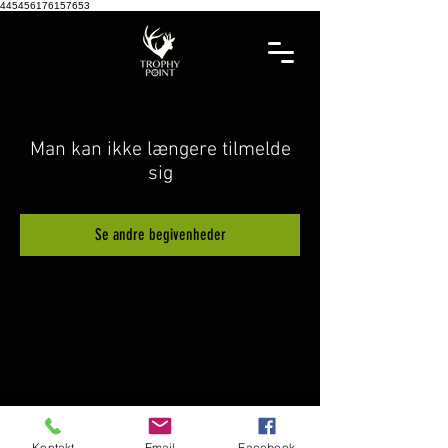
445456176157653
Man kan ikke længere tilmelde
sig
Se andre begivenheder
Kontakt
Email
Facebook