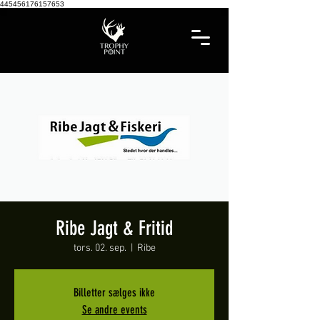
445456176157653
Ribe Jagt & Fritid
tors. 02. sep.
  |  
Ribe
Billetter sælges ikke
Se andre events