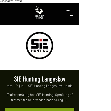
445456176157653
SIE Hunting Langeskov
tors. 19. jun.
  |  
SIE-Hunting Langeskov- Jaktia
Trofæopmåling hos SIE-Hunting. Opmåling af
trofæer fra hele verden både SCI og CIC