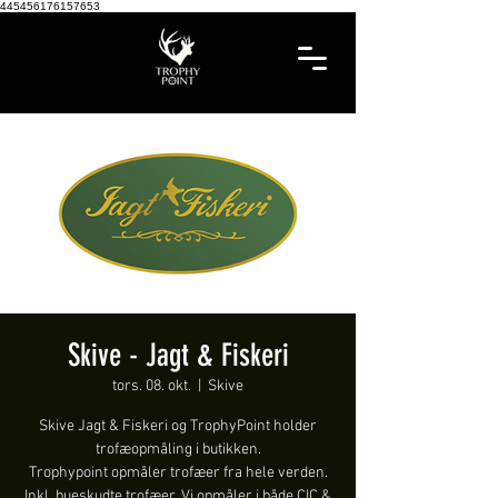
445456176157653
Skive - Jagt & Fiskeri
tors. 08. okt.
  |  
Skive
Skive Jagt & Fiskeri og TrophyPoint holder
trofæopmåling i butikken.
Trophypoint opmåler trofæer fra hele verden.
Inkl. bueskudte trofæer. Vi opmåler i både CIC &