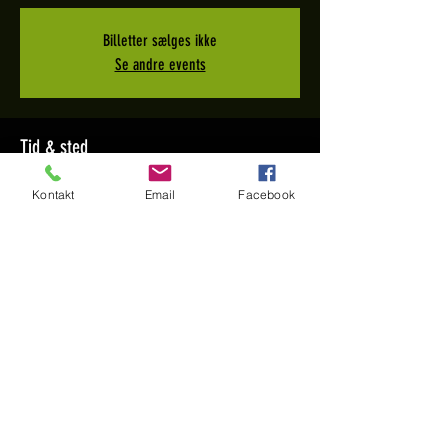
Billetter sælges ikke
Se andre events
Tid & sted
24. nov. 2022, 14.00 – 19.00
Kontakt
Email
Facebook
Sportshuset, Åboulevarden 65, 8700 Horsens,
Denmark
Del denne begivenhed