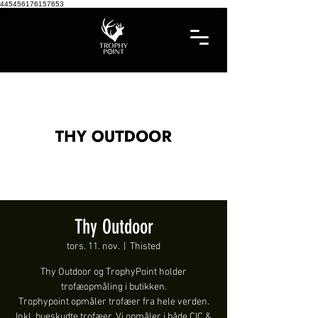
445456176157653
Thy Outdoor
tors. 11. nov.
  |  
Thisted
Thy Outdoor og TrophyPoint holder
trofæopmåling i butikken.
Trophypoint opmåler trofæer fra hele verden.
Inkl. bueskudte trofæer. Vi opmåler i både CIC &