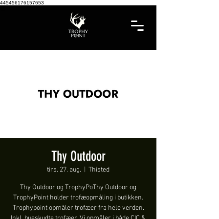
445456176157653
Thy Outdoor
tirs. 27. aug.
  |  
Thisted
Thy Outdoor og TrophyPoThy Outdoor og
TrophyPoint holder trofæopmåling i butikken.
Trophypoint opmåler trofæer fra hele verden.
Inkl. bueskudte trofæer. Vi opmåler i både CIC &