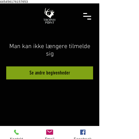
445456176157653
Man kan ikke længere tilmelde
sig
Se andre begivenheder
Kontakt
Email
Facebook