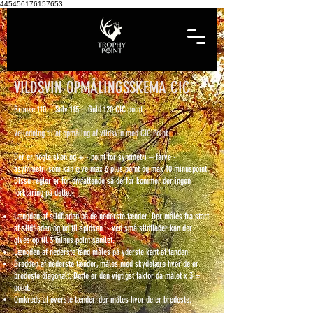
445456176157653
VILDSVIN OPMÅLINGSSKEMA CIC
Bronze 110 – Sølv 115 – Guld 120 CIC point.
Vejledning til at opmåling af vildsvin med CIC Point.
Der er nogle skøn og + - point for symmetri – farve -
asymmetri som kan give max 6 plus point og max 10 minuspoint.
Disse regler er for omfattende så derfor kommer der ingen
forklaring på dette.
Længden af slidfladen på de nederste tænder. Der måles fra start
af slidfladen og ud til spidsen - ved små slidflader kan der
gives op til 3 minus point samlet.
Længden af nederste tand måles på yderste kant af tanden.
Bredden af nederste tænder, måles med skydelære hvor de er
bredeste diagonalt. Dette er den vigtigst faktor da målet x 3 =
point.
Omkreds af øverste tænder, der måles hvor de er bredeste. ​