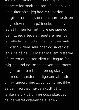
var vel 20 meter og selv om hjorten ikke 
tegnede for modtagelsen af kuglen, var 
jeg sikker på at jeg havde ramt den…. 
det gik stærkt alt sammen, nærmeste en 
slags slow motion på 5 sekunder, hvor 
jeg så filmen for mit indre øje igen og 
igen ….. jeg nåede at repetere men da 
jeg ville finde hjorten igen var den væk 
….. der gik flere sekunder og så var det 
jeg, ude på ca. 80 meter mellem træerne 
så resten af hjorterudlen ret bagud for 
mig, de stod nærmest og ventede mens 
de gik rundt om hinanden og stangede 
lidt med hinanden for ligesom at finde 
en ny rangordning …. og jeg kunne ikke 
se den Hjort jeg havde skudt på … 
tankerne gik på om nu også skuddet 
havde været dræbende eller ej?