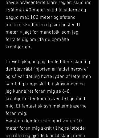
havde præsenteret klare regler: skud ind 
i såt max 40 meter, skud til siderne og 
bagud max 100 meter og afstand 
mellem skudlinien og sideposter 10 
meter = jagt for mandfolk, som jeg 
fortalte dig om, da du opmålte 
kronhjorten.
Drevet gik igang og der lød flere skud og 
der blev råbt “hjorten er faldet herovre” 
og så var det jeg hørte lyden af lette men 
samtidig tunge skridt i skovningen og 
jeg kunne ret foran mig se 6-8 
kronhjorte der kom travende lige mod 
mig. Et fantastisk syn mellem træerne 
foran mig.
Først da den forreste hjort var ca 10 
meter foran mig skråt til højre løftede 
jeg riflen og gjorde klar til skud, men i 