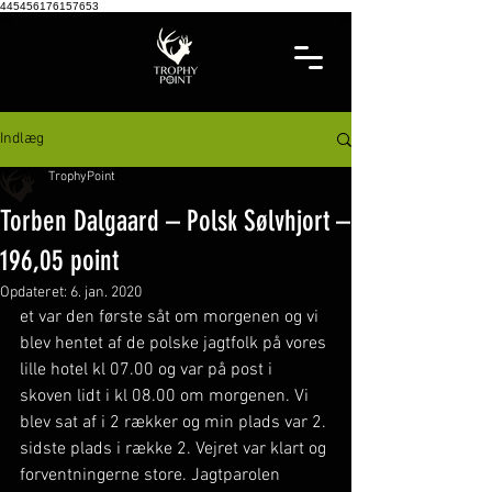
445456176157653
Indlæg
TrophyPoint
Torben Dalgaard – Polsk Sølvhjort –
196,05 point
Opdateret:
6. jan. 2020
et var den første såt om morgenen og vi 
blev hentet af de polske jagtfolk på vores 
lille hotel kl 07.00 og var på post i 
skoven lidt i kl 08.00 om morgenen. Vi 
blev sat af i 2 rækker og min plads var 2. 
sidste plads i række 2. Vejret var klart og 
forventningerne store. Jagtparolen 