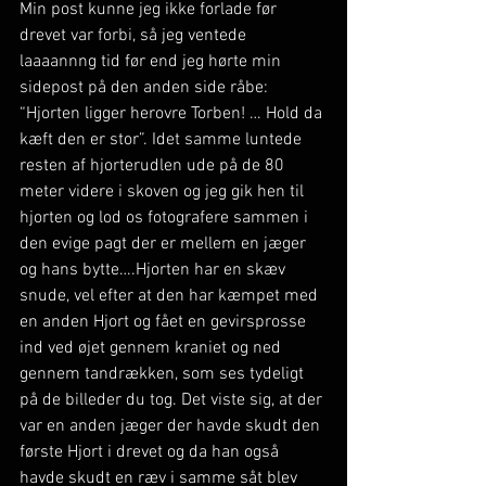
Min post kunne jeg ikke forlade før 
drevet var forbi, så jeg ventede 
laaaannng tid før end jeg hørte min 
sidepost på den anden side råbe: 
“Hjorten ligger herovre Torben! … Hold da 
kæft den er stor”. Idet samme luntede 
resten af hjorterudlen ude på de 80 
meter videre i skoven og jeg gik hen til 
hjorten og lod os fotografere sammen i 
den evige pagt der er mellem en jæger 
og hans bytte….Hjorten har en skæv 
snude, vel efter at den har kæmpet med 
en anden Hjort og fået en gevirsprosse 
ind ved øjet gennem kraniet og ned 
gennem tandrækken, som ses tydeligt 
på de billeder du tog. Det viste sig, at der 
var en anden jæger der havde skudt den 
første Hjort i drevet og da han også 
havde skudt en ræv i samme såt blev 